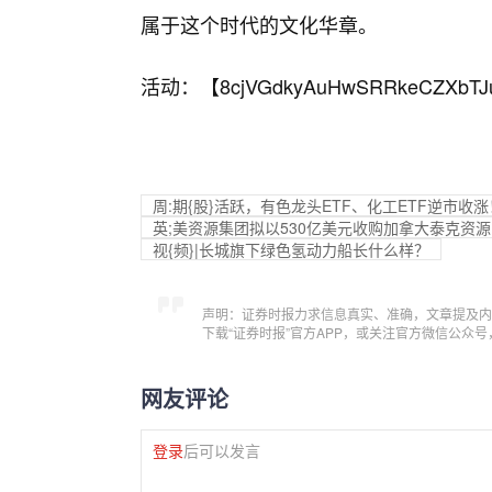
属于这个时代的文化华章。
活动：【
8cjVGdkyAuHwSRRkeCZXbTJ
周:期{股}活跃，有色龙头ETF、化工ETF逆市
英;美资源集团拟以530亿美元收购加拿大泰克资
视{频}|长城旗下绿色氢动力船长什么样？
声明：证券时报力求信息真实、准确，文章提及内
下载“证券时报”官方APP，或关注官方微信公众
网友评论
登录
后可以发言