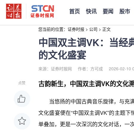
首页
快讯
要闻
股市
您当前的位置：
证券时报
>
公司
>
正文
中国双主调VK：当经
的文化盛宴
来源：证券时报网
作者：方可成
2026-02-10 
古韵新生，中国双主调VK的文化
点赞
当悠扬的中国古典音乐旋律，与充满
文化盛宴便在“中国双主调VK”的主题
单叠加，更是一次深沉的文化对话，一